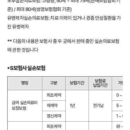
노후실손의료보험: 고령층, 50세 ~ 최대 75세(손해보험협회 기
준) / 최대 80세(생명보험협회 기준)
유병력자실손의료보험: 치료 이력이 있거나 경증 만성질환을 가
진 유병력자
** 다음의 내용은 보험사 중 두 곳에서 판매 중인 실손의료보험
에 관한 것입니다
S보험사 실손보험
보험료
명칭
구분
보험기간
가입나
납입기간
최초계약
0 ~ 60
급여 실손의료비
재계약
1년
전기납
5 ~ 99
보장보험
갱신계약
1 ~ 99
최초계약
61 ~ 7