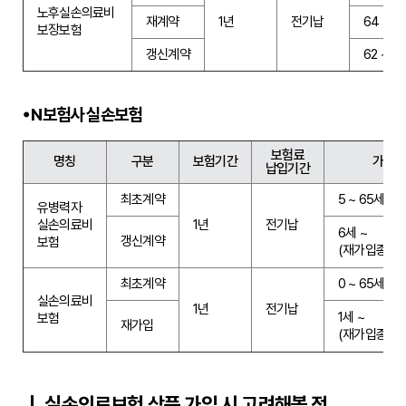
노후실손의료비
재계약
1년
전기납
64 ~ 9
보장보험
갱신계약
62 ~ 9
N보험사 실손보험
보험료
명칭
구분
보험기간
가입나
납입기간
최초계약
5 ~ 65세
유병력자
실손의료비
1년
전기납
6세 ~
갱신계약
보험
(재가입종료나이
최초계약
0 ~ 65세
실손의료비
1년
전기납
1세 ~
보험
재가입
(재가입종료나이
실손의료보험 상품 가입 시 고려해볼 점